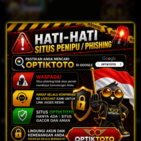
Tembak Ikan
Virtual